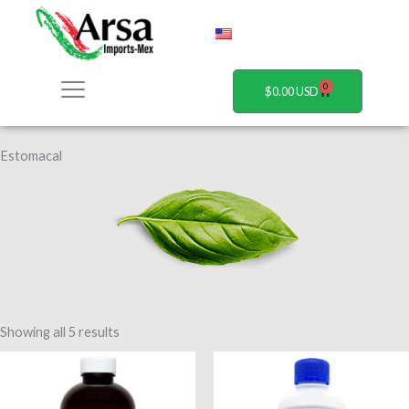
Ir
al
contenido
0
Carrito
$
0.00
Estomacal
Showing all 5 results