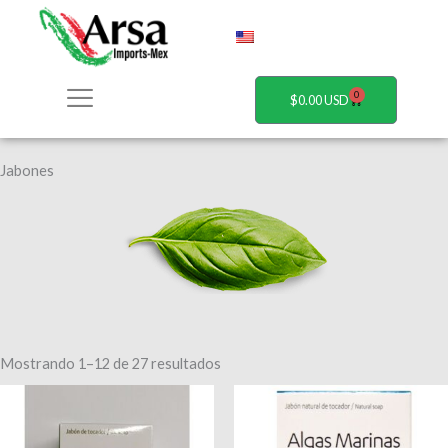
Ir
al
contenido
0
Carrito
$
0.00
Jabones
Mostrando 1–12 de 27 resultados