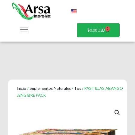
Ir
al
contenido
0
Carrito
$
0.00
Inicio
/
Suplementos Naturales
/
Tos
/ PASTILLAS ABANGO
JENGIBRE PACK