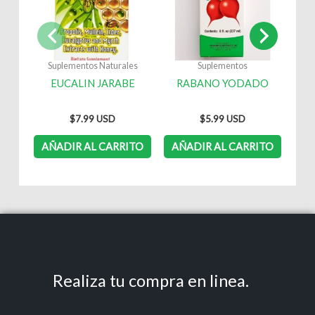
Suplementos Naturales
Suplementos
S
EUCALIN JARABE
RABANO YODADO
EU
$
7.99
$
5.99
AÑADIR AL CARRITO
AÑADIR AL CARRITO
AÑ
Realiza tu compra en linea.