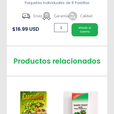
Paquetes Individuales de 8 Pastillas
Envío
Garantía
Calidad
PASTILLAS
$
16.99
Añadir Al
ABANGO
Carrito
JENGIBRE
PACK
cantidad
Productos relacionados