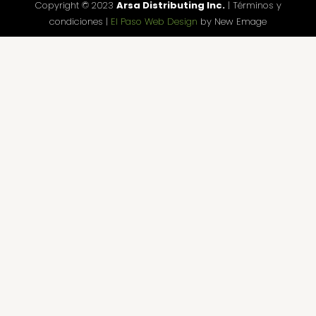
Copyright © 2023
Arsa Distributing Inc.
| Términos y
condiciones |
El Paso Web Design
by New Emage